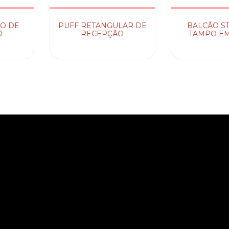
O DE
PUFF RETANGULAR DE
BALCÃO S
O
RECEPÇÃO
TAMPO EM