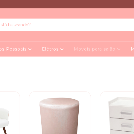
os Pessoais
Elétros
Moveis para salão
M