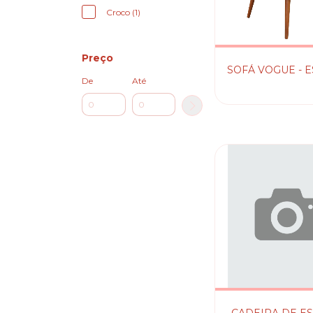
Croco (1)
Preço
SOFÁ VOGUE - 
De
Até