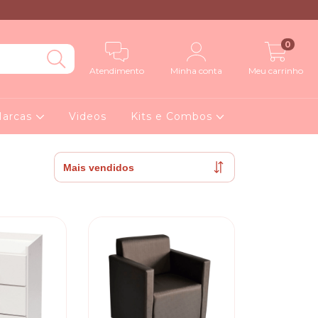
0
Atendimento
Minha conta
Meu carrinho
arcas
Videos
Kits e Combos