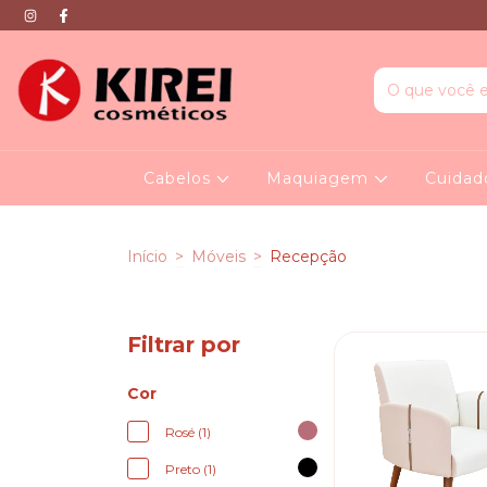
Cabelos
Maquiagem
Cuidad
Início
>
Móveis
>
Recepção
Filtrar por
Cor
Rosé (1)
Preto (1)