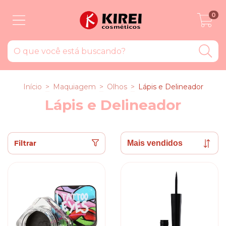
0
Início
>
Maquiagem
>
Olhos
>
Lápis e Delineador
Lápis e Delineador
Filtrar