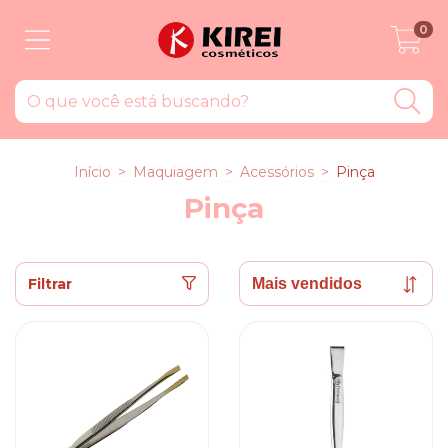
0
Início
>
Maquiagem
>
Acessórios
>
Pinça
Pinça
Filtrar