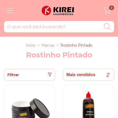
0
Início
>
Marcas
>
Rostinho Pintado
Rostinho Pintado
Filtrar