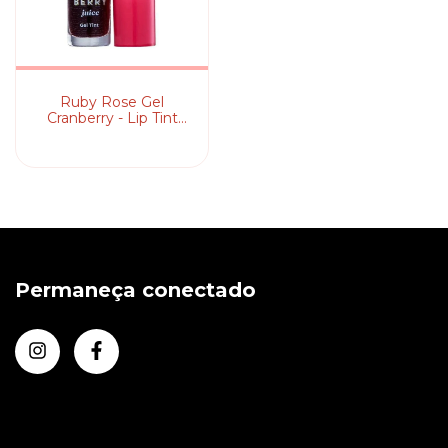
Ruby Rose Gel
Cranberry - Lip Tint
5,5ml
Permaneça conectado