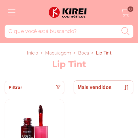
0
Início
>
Maquiagem
>
Boca
>
Lip Tint
Lip Tint
Filtrar