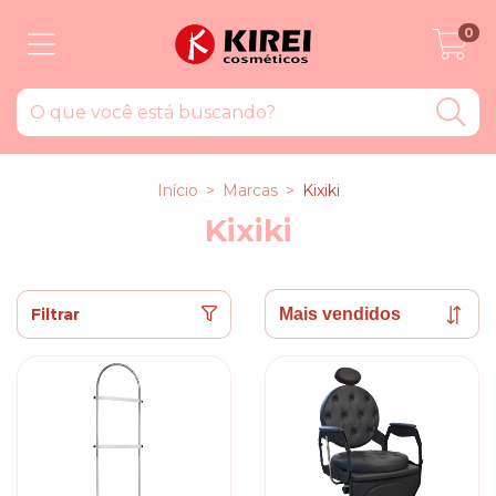
0
Início
>
Marcas
>
Kixiki
Kixiki
Filtrar