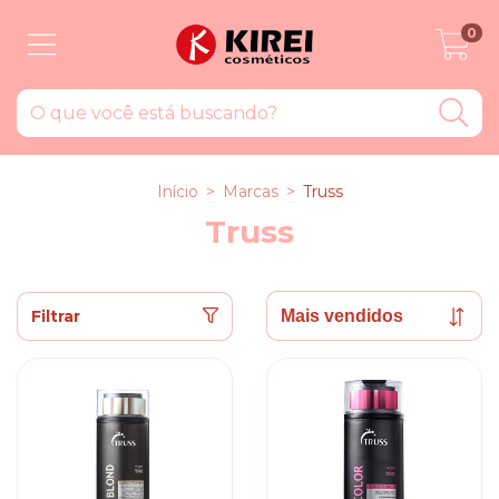
0
Início
>
Marcas
>
Truss
Truss
Filtrar