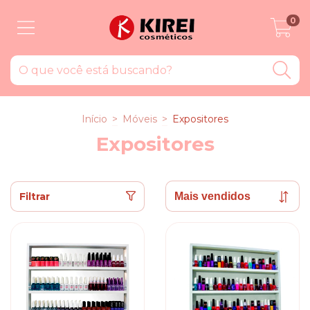
0
Início
>
Móveis
>
Expositores
Expositores
Filtrar