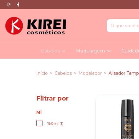
Cabelos
Maquiagem
Cuidad
Início
>
Cabelos
>
Modelador
>
Alisador Temp
Filtrar por
Ml
180ml (1)