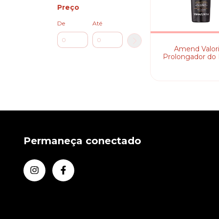
Preço
De
Até
Amend Valor
Prolongador do 
Liso - Fluído Al
Temporári
Permaneça conectado