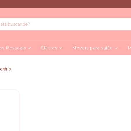
os Pessoais
Elétros
Moveis para salão
M
orário