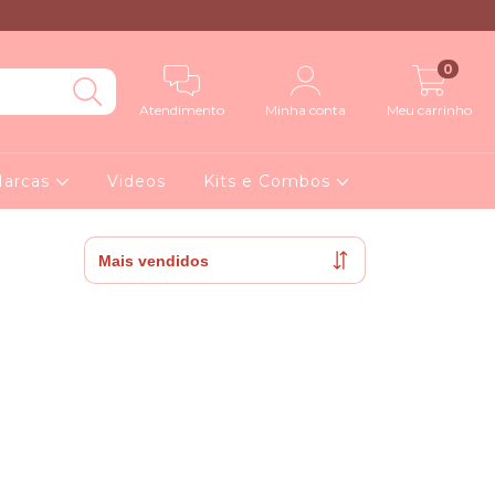
0
Atendimento
Minha conta
Meu carrinho
arcas
Videos
Kits e Combos