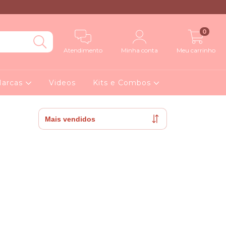
0
Atendimento
Minha conta
Meu carrinho
arcas
Videos
Kits e Combos