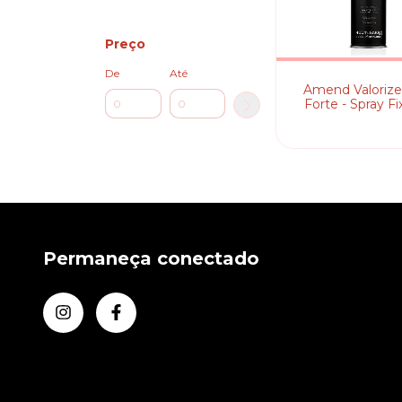
Preço
De
Até
Amend Valorize 
Forte - Spray F
Permaneça conectado