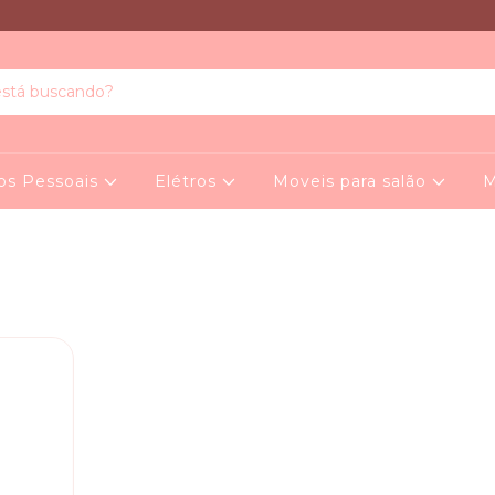
os Pessoais
Elétros
Moveis para salão
M