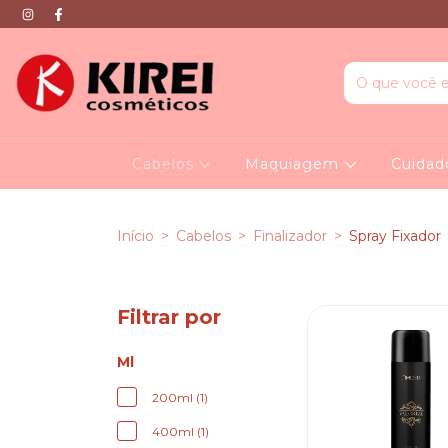
Cabelos
Maquiagem
Cuidad
Início
>
Cabelos
>
Finalizador
>
Spray Fixador
Filtrar por
Ml
200ml (1)
400ml (1)