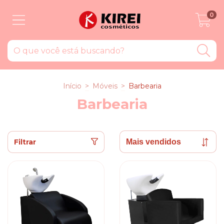
0
Início
>
Móveis
>
Barbearia
Barbearia
Filtrar