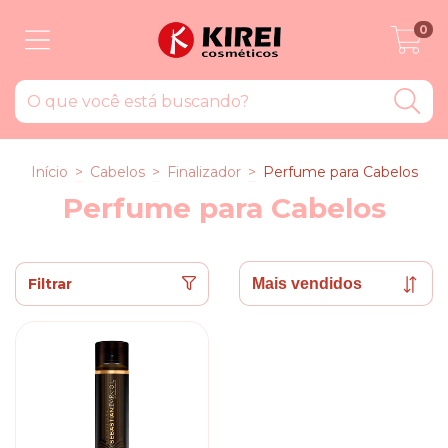
0
Início
>
Cabelos
>
Finalizador
>
Perfume para Cabelos
Perfume para Cabelos
Filtrar