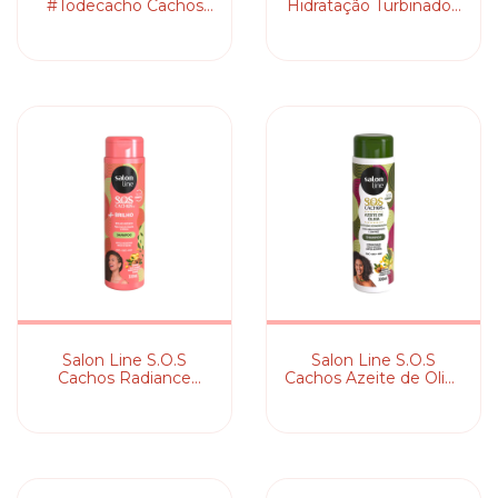
#Todecacho Cachos
Hidratação Turbinado -
dos Sonhos -
Shampoo
Shampoo
Salon Line S.O.S
Salon Line S.O.S
Cachos Radiance
Cachos Azeite de Oliva
Brilho Absoluto -
- Shampoo
Shampoo