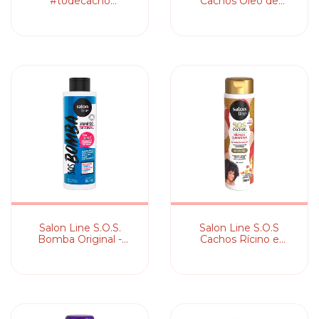
#todecacho
Cachos Óleo de
Tratamento pra
Manga - Shampoo
Arrasar! Cachos
Ressecados Jamais! -
Shampoo
Salon Line S.O.S.
Salon Line S.O.S
Bomba Original -
Cachos Rícino e
Shampoo
Queratina - Shampoo