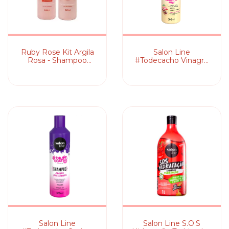
Ruby Rose Kit Argila
Salon Line
Rosa - Shampoo
#Todecacho Vinagre
240ml +
de Maçã - Shampoo
Condicionador 240ml
Salon Line
Salon Line S.O.S