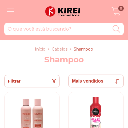
0
Início
>
Cabelos
>
Shampoo
Shampoo
Filtrar