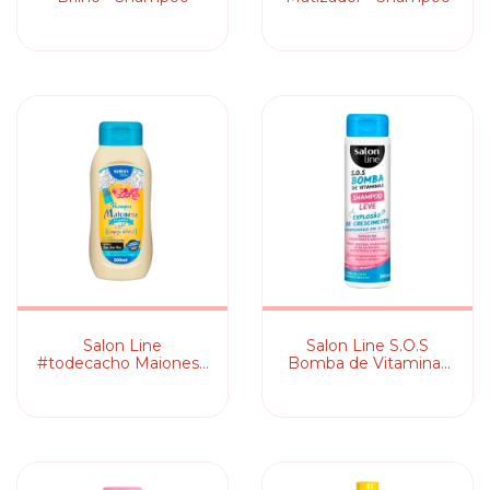
Salon Line
Salon Line S.O.S
#todecacho Maionese
Bomba de Vitaminas
Capilar Light -
Leve - Shampoo
Shampoo