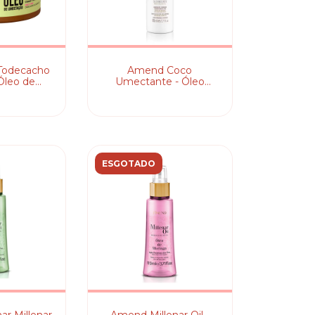
#Todecacho
Amend Coco
Óleo de
Umectante - Óleo
ação
Capilar
ESGOTADO