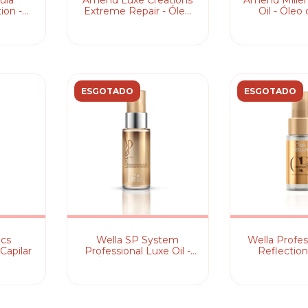
ula
Amend Luxe Creations
Amend Millen
ion -
Extreme Repair - Óleo
Oil - Óleo 
r
Capilar
ESGOTADO
ESGOTADO
ics
Wella SP System
Wella Profess
Capilar
Professional Luxe Oil -
Reflection
Óleo Capilar 30ml
Capilar