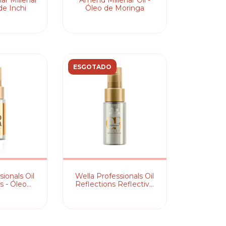
ar Millenar
Amend Millenar Oil -
de Inchi
Óleo de Moringa
ESGOTADO
ionals Oil
Wella Professionals Oil
s - Óleo
Reflections Reflective
 30ml
Light 30ml