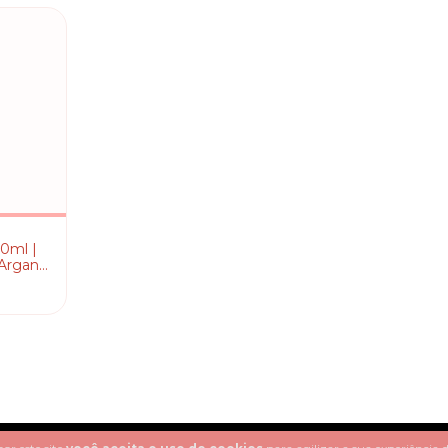
0ml |
 Argan