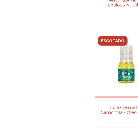
Amend Amar
Fabulous Nutrit
Óleo Capila
ESGOTADO
Lola Cosmet
Camomila - Óleo 