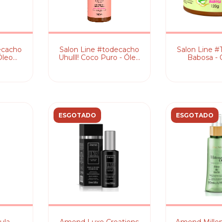
ecacho
Salon Line #todecacho
Salon Line 
Óleo
Uhulll! Coco Puro - Óleo
Babosa - 
de Umectação
Umect
ESGOTADO
ESGOTADO