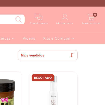
0
Atendimento
Minha conta
Meu carrinho
arcas
Videos
Kits e Combos
ESGOTADO