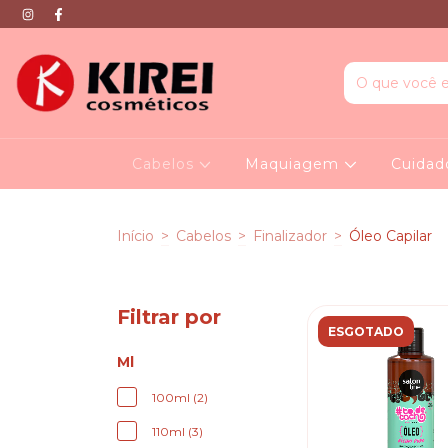
Cabelos
Maquiagem
Cuidad
Início
>
Cabelos
>
Finalizador
>
Óleo Capilar
Filtrar por
ESGOTADO
Ml
100ml (2)
110ml (3)