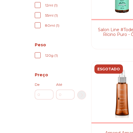
12ml (1)
55ml (1)
80ml (1)
Salon Line #Tod
Rícino Puro - 
Capilar
Peso
120g (1)
ESGOTADO
Preço
De
Até