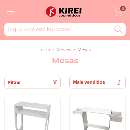
0
Início
>
Móveis
>
Mesas
Mesas
Filtrar