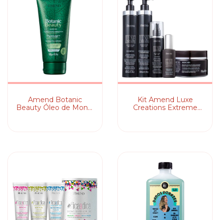
Amend Botanic
Kit Amend Luxe
Beauty Óleo de Monoi
Creations Extreme
e Extratos de Alecrim
Repair Full (5
e Gengibre - Leave-in
Produtos)