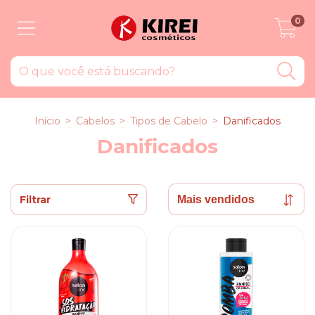
0
Início
>
Cabelos
>
Tipos de Cabelo
>
Danificados
Danificados
Filtrar