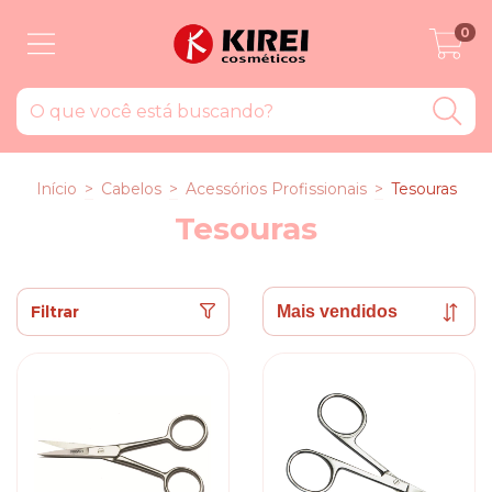
0
Início
>
Cabelos
>
Acessórios Profissionais
>
Tesouras
Tesouras
Filtrar