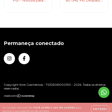
Pol - Tesoura para
BC-342 Fio Desbaste
Cabelo
6" - Tesoura de Cabelo
Permaneça conectado
Copyright Kirei Cosmeticos - 72325061000130 - 2026. Todos os direitos
reservados.
Ao navegar por este site
você aceita o uso de cookies
para
ENTENDI
agilizar a sua experiência de compra.