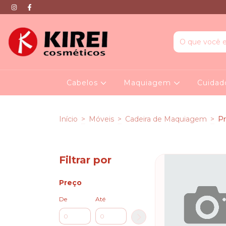
Cabelos
Maquiagem
Cuidad
Início
>
Móveis
>
Cadeira de Maquiagem
>
P
Filtrar por
Preço
De
Até