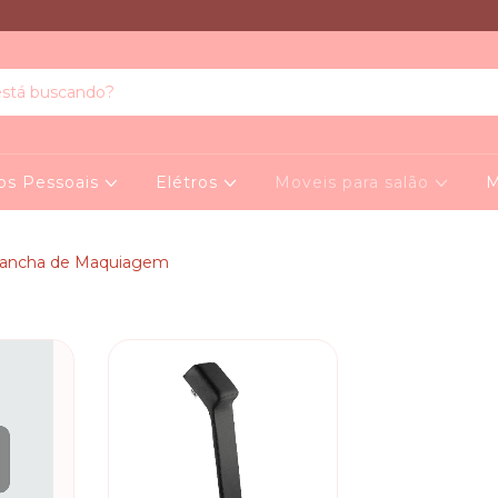
os Pessoais
Elétros
Moveis para salão
M
rancha de Maquiagem