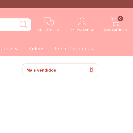
0
Atendimento
Minha conta
Meu carrinho
arcas
Videos
Kits e Combos