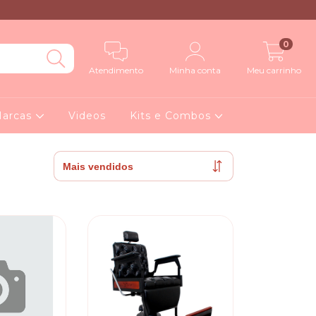
0
Atendimento
Minha conta
Meu carrinho
arcas
Videos
Kits e Combos