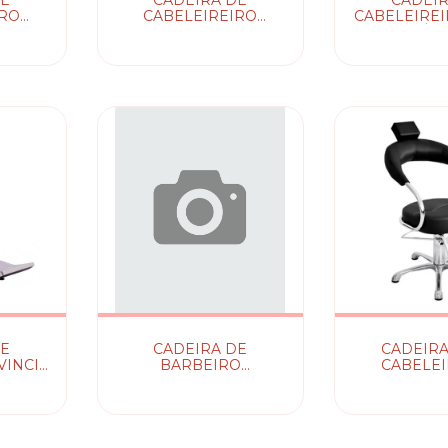
DE
CADEIRA DE
CADEIR
IRO
CABELEIREIRO
CABELEIREI
SPLENDORE
RECLINÁVE
RECLINÁVEL TERRA
SAN
SANTA
DE
CADEIRA DE
CADEIRA
VINCI
BARBEIRO
CABELEI
EL
RECLINAVEL TISSOT
FUTURAMA
CA
HIDRÁULICA
SAN