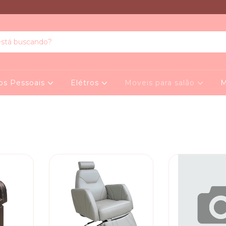
os Pessoais
Elétros
Moveis para salão
M