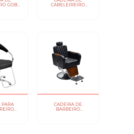
A DE
CADEIRA DE
RO GOBBI
CABELEIREIRO
L TERRA
RECLINÁVEL DALÍ
TA
TERRA SANTA
 PARA
CADEIRA DE
REIRO
BARBEIRO
 TERRA
CARAVAGGIO
TA
RECLINAVEL