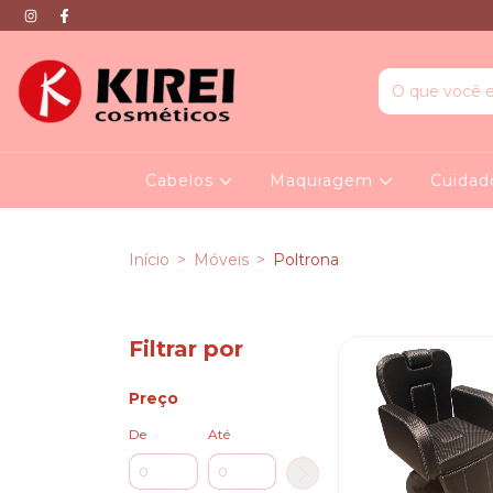
Cabelos
Maquiagem
Cuidad
Início
>
Móveis
>
Poltrona
Filtrar por
Preço
De
Até