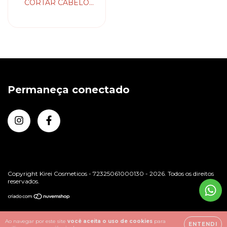
CORTAR CABELO
M5F PROFESSIONAL
MADESHOW
Permaneça conectado
Copyright Kirei Cosmeticos - 72325061000130 - 2026. Todos os direitos
reservados.
Ao navegar por este site
você aceita o uso de cookies
para
ENTENDI