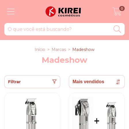
0
Início
>
Marcas
>
Madeshow
Madeshow
Filtrar