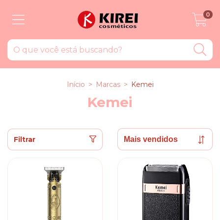
0
Início
>
Marcas
>
Kemei
Kemei
Filtrar