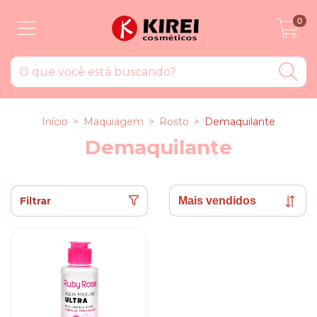
0
Início
>
Maquiagem
>
Rosto
>
Demaquilante
Demaquilante
Filtrar