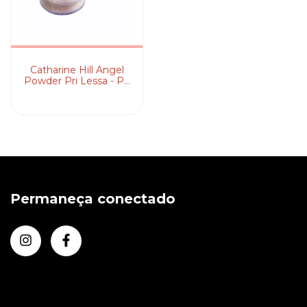
Catharine Hill Angel
Powder Pri Lessa - Pó
Facial
Permaneça conectado