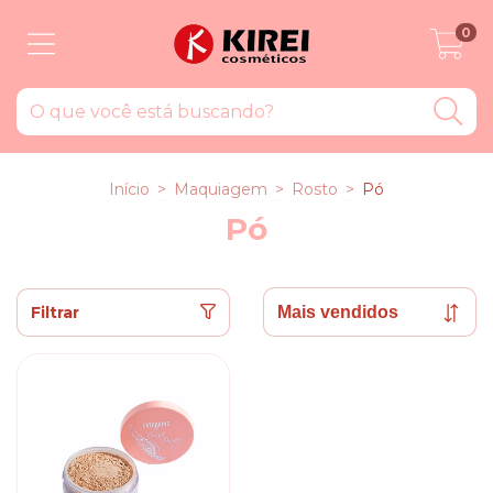
0
Início
>
Maquiagem
>
Rosto
>
Pó
Pó
Filtrar