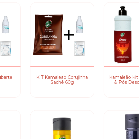
ubarte
KIT Kamaleao Corujinha
Kamaleão Kit 
g
Sachê 60g
& Pós Desc