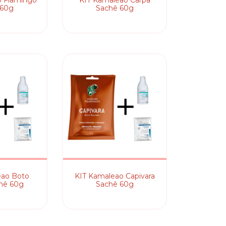
o Flamingo
KIT Kamaleao Carpa
 60g
Sachê 60g
eao Boto
KIT Kamaleao Capivara
hê 60g
Sachê 60g