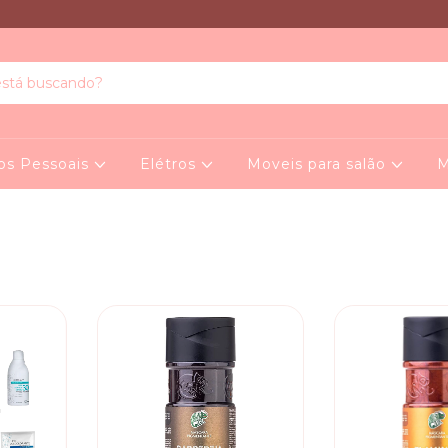
os Pessoais
Elétros
Moveis para salão
M