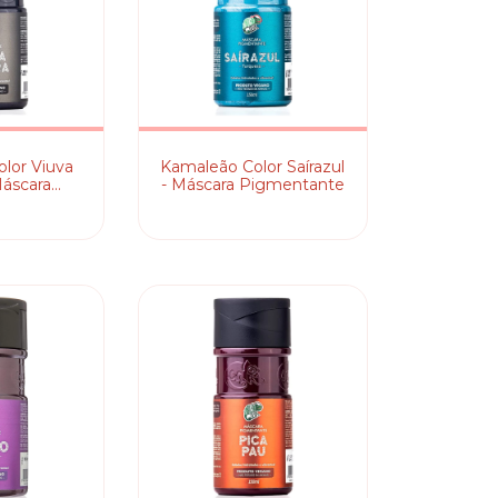
lor Viuva
Kamaleão Color Saírazul
Máscara
- Máscara Pigmentante
tante