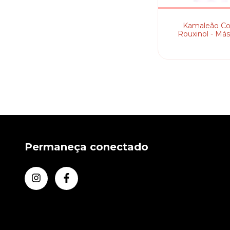
Kamaleão Co
Rouxinol - Más
Pigmentan
Permaneça conectado