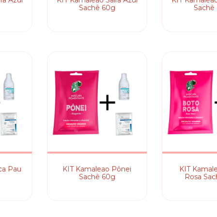
ra Azul
KIT Kamaleao Saíra Azul
KIT Kamalea
g
Sachê 60g
Sachê
ca Pau
KIT Kamaleao Pônei
KIT Kamal
g
Sachê 60g
Rosa Sac