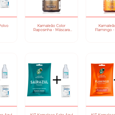
Polvo
Kamaleão Color
Kamaleão
g
Raposinha - Máscara
Flamingo -
Pigmentante
Pigmen