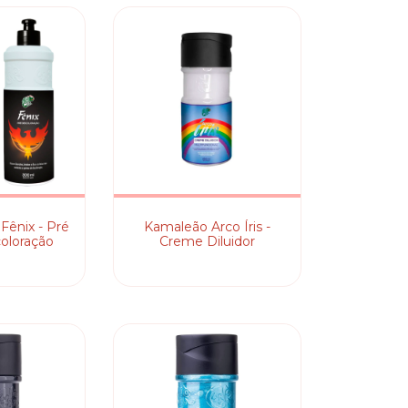
Fênix - Pré
Kamaleão Arco Íris -
oloração
Creme Diluidor