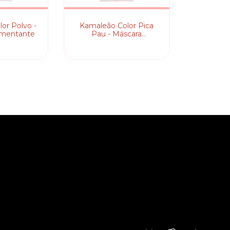
or Polvo -
Kamaleão Color Pica
gmentante
Pau - Máscara
Pigmentante