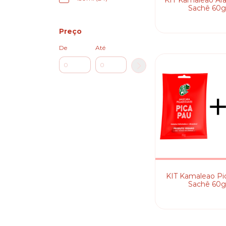
KIT Kamaleao Ara
Sachê 60
Preço
De
Até
KIT Kamaleao Pi
Sachê 60