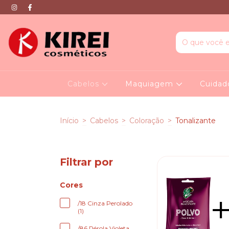
Cabelos
Maquiagem
Cuidad
Início
>
Cabelos
>
Coloração
>
Tonalizante
Filtrar por
Cores
/18 Cinza Perolado
(1)
/86 Pérola Violeta