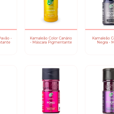
Pavão -
Kamaleão Color Canário
Kamaleão Co
tante
- Máscara Pigmentante
Negra - 
Pigmen