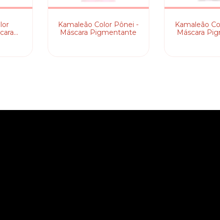
lor
Kamaleão Color Pônei -
Kamaleão Col
cara
Máscara Pigmentante
Máscara Pi
te