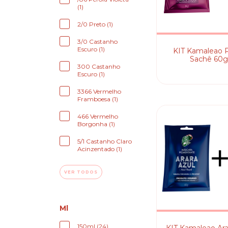
(1)
2/0 Preto (1)
3/0 Castanho
Escuro (1)
KIT Kamaleao 
Sachê 60
300 Castanho
Escuro (1)
3366 Vermelho
Framboesa (1)
466 Vermelho
Borgonha (1)
5/1 Castanho Claro
Acinzentado (1)
VER TODOS
Ml
150ml (24)