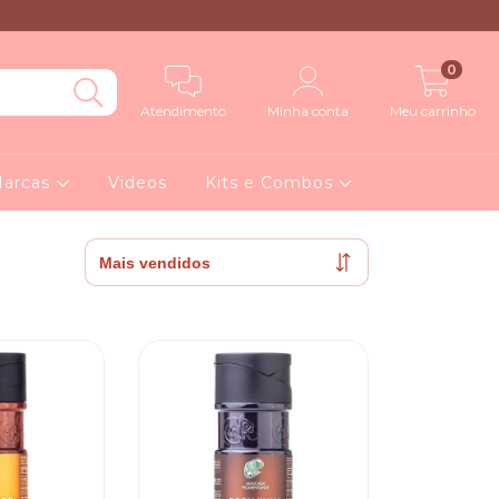
0
Atendimento
Minha conta
Meu carrinho
arcas
Videos
Kits e Combos