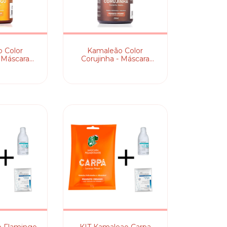
 Color
Kamaleão Color
 Máscara
Corujinha - Máscara
tante
Pigmentante