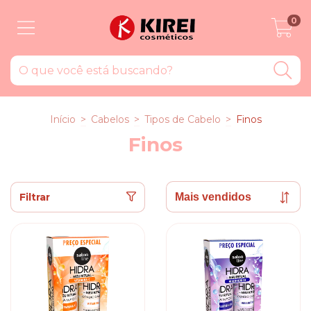
0
Início
>
Cabelos
>
Tipos de Cabelo
>
Finos
Finos
Filtrar