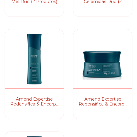
Mel Duo (2 Produtos)
Ceramidas Duo (2
Produtos)
Amend Expertise
Amend Expertise
Redensifica & Encorpa
Redensifica & Encorpa
- Shampoo
- Máscara Capilar