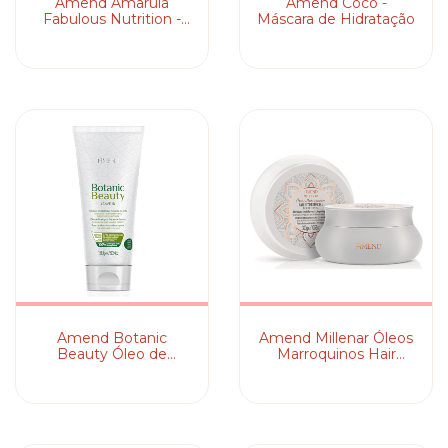
Amend Amarula
Amend Coco -
Fabulous Nutrition -
Máscara de Hidratação
Máscara Capilar
Amend Botanic
Amend Millenar Óleos
Beauty Óleo de
Marroquinos Hair
Moringa & Extrato de
Butter - Máscara
Jasmim - Leave-in
Capilar