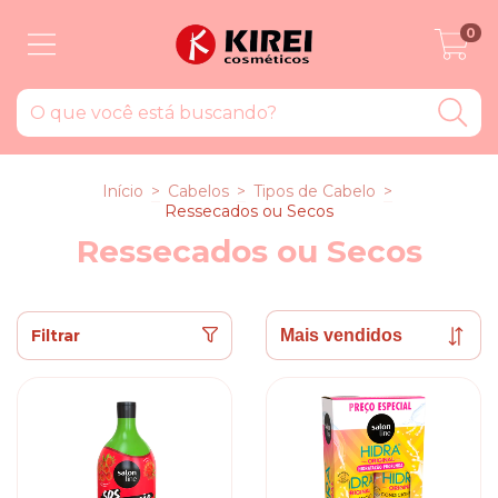
0
Início
>
Cabelos
>
Tipos de Cabelo
>
Ressecados ou Secos
Ressecados ou Secos
Filtrar